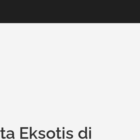
a Eksotis di