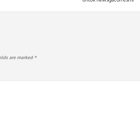
ields are marked
*