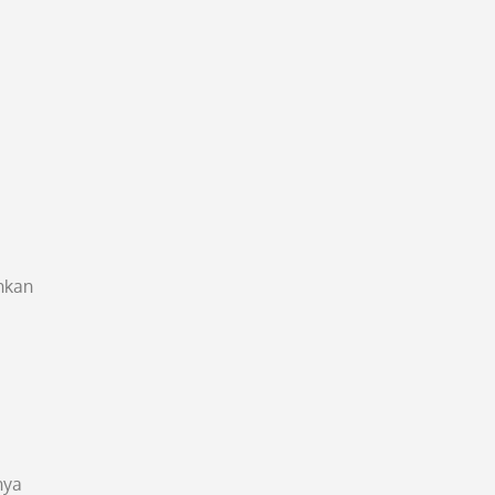
hkan
nya