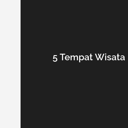
5 Tempat Wisata 