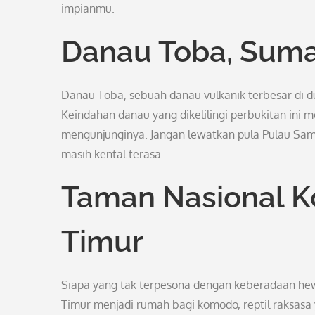
impianmu.
Danau Toba, Suma
Danau Toba, sebuah danau vulkanik terbesar di d
Keindahan danau yang dikelilingi perbukitan ini 
mengunjunginya. Jangan lewatkan pula Pulau Sa
masih kental terasa.
Taman Nasional 
Timur
Siapa yang tak terpesona dengan keberadaan h
Timur menjadi rumah bagi komodo, reptil raksasa