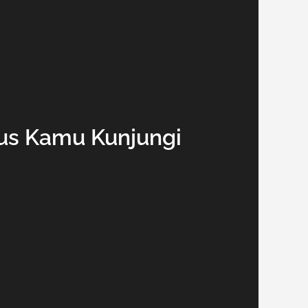
rus Kamu Kunjungi