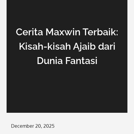
Cerita Maxwin Terbaik:
Kisah-kisah Ajaib dari
Dunia Fantasi
Posted
December 20, 2025