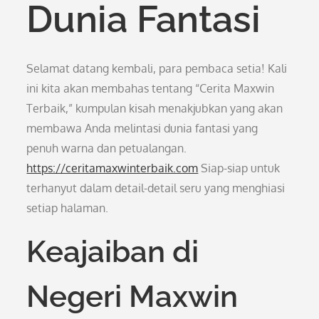
Dunia Fantasi
Selamat datang kembali, para pembaca setia! Kali
ini kita akan membahas tentang “Cerita Maxwin
Terbaik,” kumpulan kisah menakjubkan yang akan
membawa Anda melintasi dunia fantasi yang
penuh warna dan petualangan.
https://ceritamaxwinterbaik.com
Siap-siap untuk
terhanyut dalam detail-detail seru yang menghiasi
setiap halaman.
Keajaiban di
Negeri Maxwin