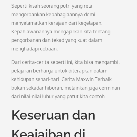
Seperti kisah seorang putri yang rela
mengorbankan kebahagiaannya demi
menyelamatkan kerajaan dari kegelapan.
Kepahlawanannya mengajarkan kita tentang
pengorbanan dan tekad yang kuat dalam
menghadapi cobaan.
Dari cerita-cerita seperti ini, kita bisa mengambil
pelajaran berharga untuk diterapkan dalam
kehidupan sehari-hari. Cerita Maxwin Terbaik
bukan sekadar hiburan, melainkan juga cerminan
dari nilai-nilai luhur yang patut kita contoh.
Keseruan dan
Keajaiban di