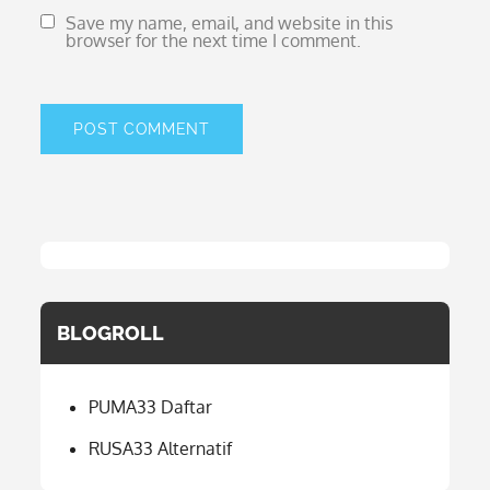
Save my name, email, and website in this
browser for the next time I comment.
BLOGROLL
PUMA33 Daftar
RUSA33 Alternatif