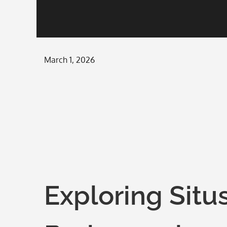
Posted
March 1, 2026
on
Exploring Sit