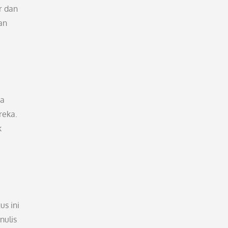
r dan
an
ma
reka.
k
s ini
nulis