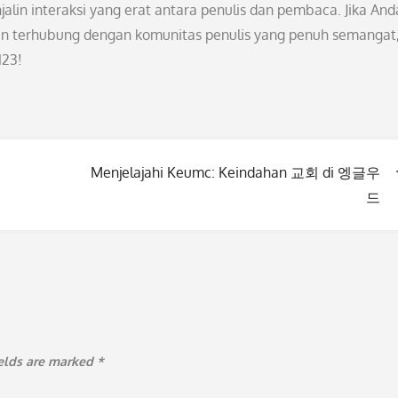
lin interaksi yang erat antara penulis dan pembaca. Jika And
gin terhubung dengan komunitas penulis yang penuh semangat
123!
Menjelajahi Keumc: Keindahan 교회 di 엥글우
드
ields are marked
*