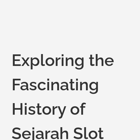
Exploring the
Fascinating
History of
Sejarah Slot