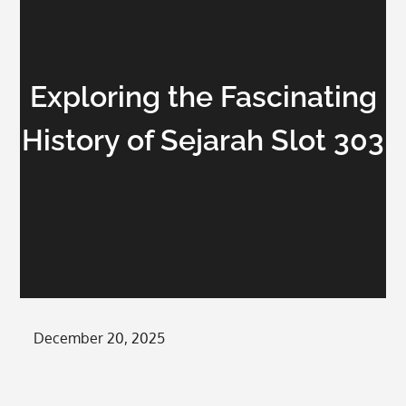
Exploring the Fascinating
History of Sejarah Slot 303
Posted
December 20, 2025
on