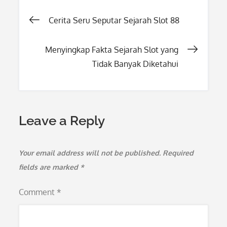
Post
Cerita Seru Seputar Sejarah Slot 88
navigation
Menyingkap Fakta Sejarah Slot yang
Tidak Banyak Diketahui
Leave a Reply
Your email address will not be published.
Required
fields are marked
*
Comment
*