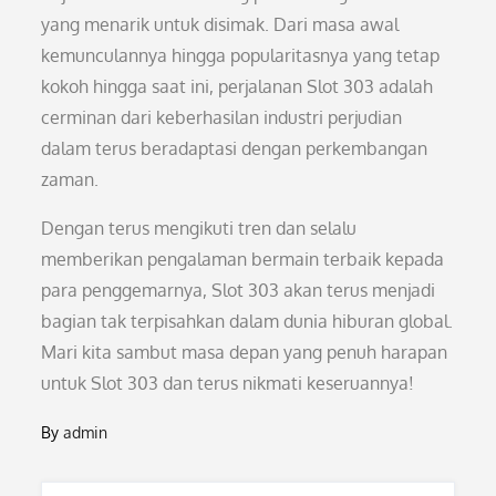
yang menarik untuk disimak. Dari masa awal
kemunculannya hingga popularitasnya yang tetap
kokoh hingga saat ini, perjalanan Slot 303 adalah
cerminan dari keberhasilan industri perjudian
dalam terus beradaptasi dengan perkembangan
zaman.
Dengan terus mengikuti tren dan selalu
memberikan pengalaman bermain terbaik kepada
para penggemarnya, Slot 303 akan terus menjadi
bagian tak terpisahkan dalam dunia hiburan global.
Mari kita sambut masa depan yang penuh harapan
untuk Slot 303 dan terus nikmati keseruannya!
By
admin