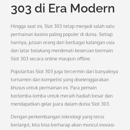
303 di Era Modern
Hingga saat ini, Slot 303 tetap menjadi salah satu
permainan kasino paling populer di dunia. Setiap
harinya, jutaan orang dari berbagai kalangan usia
dan latar belakang menikmati keseruan bermain
Slot 303 secara online maupun offline.
Popularitas Slot 303 juga tercermin dari banyaknya
turnamen dan kompetisi yang diselenggarakan
khusus untuk permainan ini. Para pemain
berlomba-lomba untuk meraih hadiah besar dan
mendapatkan gelar juara dalam dunia Slot 303.
Dengan perkembangan teknologi yang terus
berlanjut, kita bisa berharap akan muncul inovasi-