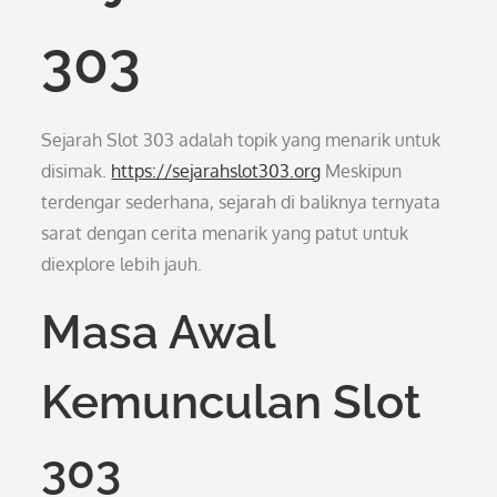
303
Sejarah Slot 303 adalah topik yang menarik untuk
disimak.
https://sejarahslot303.org
Meskipun
terdengar sederhana, sejarah di baliknya ternyata
sarat dengan cerita menarik yang patut untuk
diexplore lebih jauh.
Masa Awal
Kemunculan Slot
303