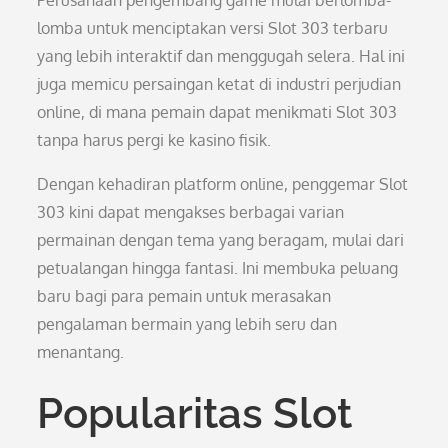
Perusahaan pengembang game mulai berlomba-
lomba untuk menciptakan versi Slot 303 terbaru
yang lebih interaktif dan menggugah selera. Hal ini
juga memicu persaingan ketat di industri perjudian
online, di mana pemain dapat menikmati Slot 303
tanpa harus pergi ke kasino fisik.
Dengan kehadiran platform online, penggemar Slot
303 kini dapat mengakses berbagai varian
permainan dengan tema yang beragam, mulai dari
petualangan hingga fantasi. Ini membuka peluang
baru bagi para pemain untuk merasakan
pengalaman bermain yang lebih seru dan
menantang.
Popularitas Slot