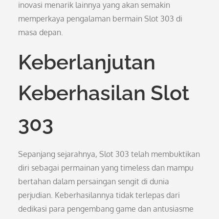
inovasi menarik lainnya yang akan semakin
memperkaya pengalaman bermain Slot 303 di
masa depan.
Keberlanjutan
Keberhasilan Slot
303
Sepanjang sejarahnya, Slot 303 telah membuktikan
diri sebagai permainan yang timeless dan mampu
bertahan dalam persaingan sengit di dunia
perjudian. Keberhasilannya tidak terlepas dari
dedikasi para pengembang game dan antusiasme