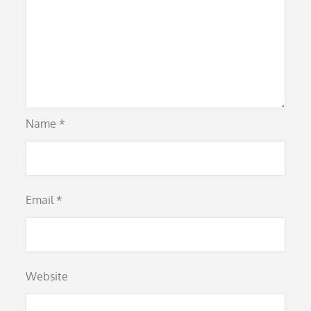
Name
*
Email
*
Website