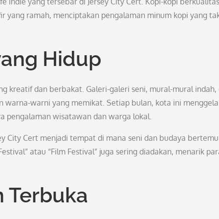
e indie yang tersebar di Jersey City Cert. Kopi-kopi berkualita
sfir yang ramah, menciptakan pengalaman minum kopi yang ta
yang Hidup
g kreatif dan berbakat. Galeri-galeri seni, mural-mural indah,
an warna-warni yang memikat. Setiap bulan, kota ini menggela
a pengalaman wisatawan dan warga lokal.
sey City Cert menjadi tempat di mana seni dan budaya bertemu
Festival” atau “Film Festival” juga sering diadakan, menarik par
m Terbuka