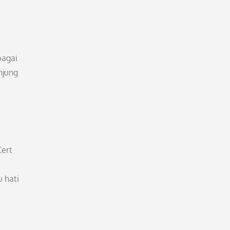
a
bagai
njung
Cert
u hati