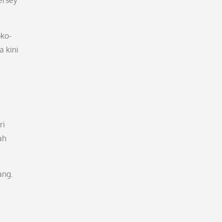
ersey
oko-
 kini
ri
ah
ang.