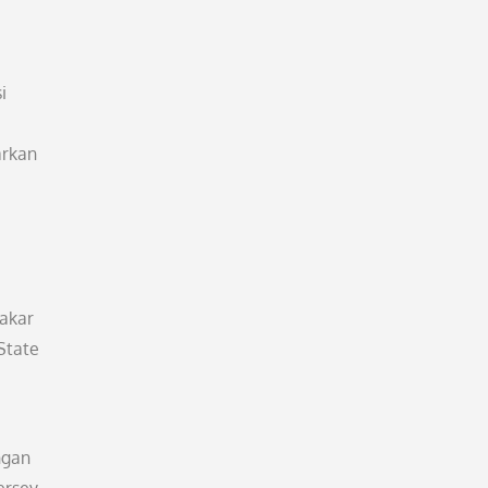
i
arkan
cakar
State
ngan