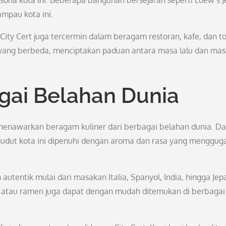
a kota ini. Beberapa bangunan bersejarah seperti Loew’s J
mpau kota ini.
 City Cert juga tercermin dalam beragam restoran, kafe, dan t
 yang berbeda, menciptakan paduan antara masa lalu dan masa
agai Belahan Dunia
ga menawarkan beragam kuliner dari berbagai belahan dunia. Da
 sudut kota ini dipenuhi dengan aroma dan rasa yang menggug
entik mulai dari masakan Italia, Spanyol, India, hingga Jep
el, atau ramen juga dapat dengan mudah ditemukan di berbagai