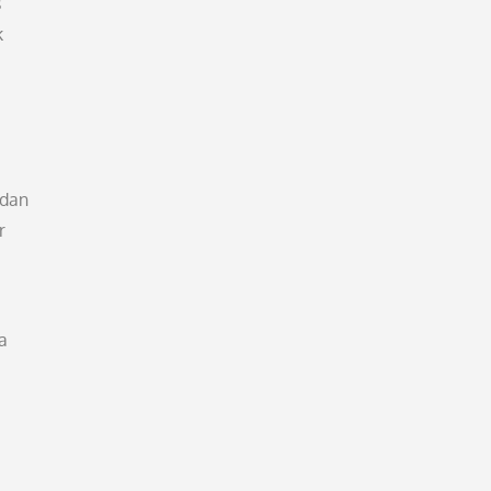
s
k
 dan
r
a