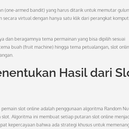
an (one-armed bandit) yang harus ditarik untuk memutar gulu
kan secara virtual dengan hanya satu klik dari perangkat komput
ya dan beragamnya tema permainan yang bisa dipilih sesuai
tema buah (fruit machine) hingga tema petualangan, slot onli
angan.
entukan Hasil dari Sl
leh pemain slot online adalah penggunaan algoritma Random N
lot. Algoritma ini membuat setiap putaran slot online menjad
dapat kepercayaan bahwa ada strategi khusus untuk memenan