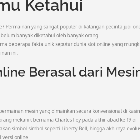
mu Ketahui
e? Permainan yang sangat populer di kalangan pecinta judi onl
n belum banyak diketahui oleh banyak orang.
ama beberapa fakta unik seputar dunia slot online yang mungk
nan ini.
line Berasal dari Mesi
permainan mesin yang dimainkan secara konvensional di kasin
seorang mekanik bernama Charles Fey pada akhir abad ke-19 di
kan simbol-simbol seperti Liberty Bell, hingga akhirnya evolu
versi online.