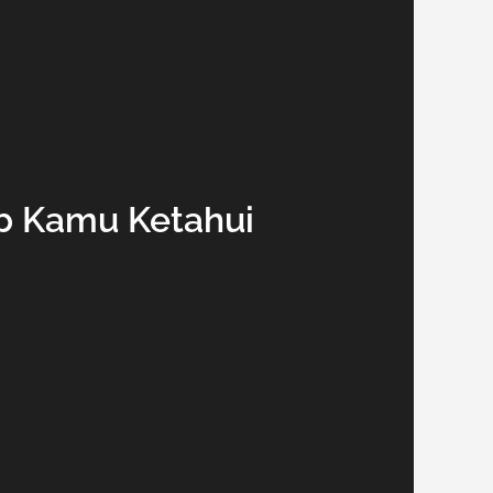
ib Kamu Ketahui