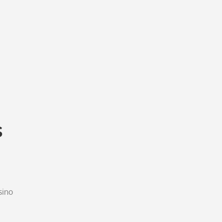
s
sino