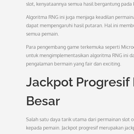
slot, kenyataannya semua hasil bergantung pada
Algoritma RNG ini juga menjaga keadilan permain
dapat mempengaruhi hasil putaran. Hal ini membu
semua pemain.
Para pengembang game terkemuka seperti Microg
untuk mengimplementasikan algoritma RNG ini da
pengalaman bermain yang fair dan exciting.
Jackpot Progresi
Besar
Salah satu daya tarik utama dari permainan slot 
kepada pemain. Jackpot progresif merupakan jack