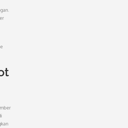
ngan.
er
ne
ot
umber
i
gkan