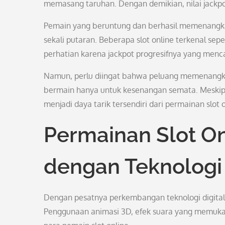
memasang taruhan. Dengan demikian, nilai jackp
Pemain yang beruntung dan berhasil memenangkan
sekali putaran. Beberapa slot online terkenal se
perhatian karena jackpot progresifnya yang menca
Namun, perlu diingat bahwa peluang memenangkan 
bermain hanya untuk kesenangan semata. Meskip
menjadi daya tarik tersendiri dari permainan slot o
Permainan Slot O
dengan Teknologi
Dengan pesatnya perkembangan teknologi digital,
Penggunaan animasi 3D, efek suara yang memuka