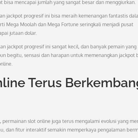
ot bisa mencapai jumlah yang sangat besar dan menggiurkan.
 jackpot progresif ini bisa meraih kemenangan fantastis da
perti Mega Moolah dan Mega Fortune seringkali menjadi pusat
pai jutaan dolar.
jackpot progresif ini sangat kecil, dan banyak pemain yang
un begitu, sensasi dan harapan untuk memenangkan jackpot 
nline.
nline Terus Berkemban
 permainan slot online juga terus mengalami evolusi yang men
u, dan fitur interaktif semakin memperkaya pengalaman ber