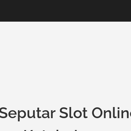
Seputar Slot Onli