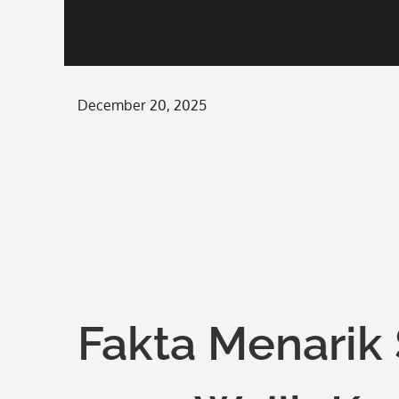
Posted
December 20, 2025
on
Fakta Menarik 