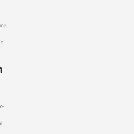
ine
in
n
o-
si