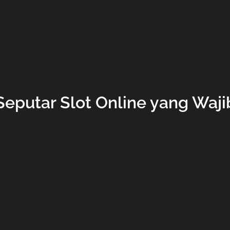
Seputar Slot Online yang Waj