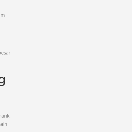
lam
besar
g
arik.
main