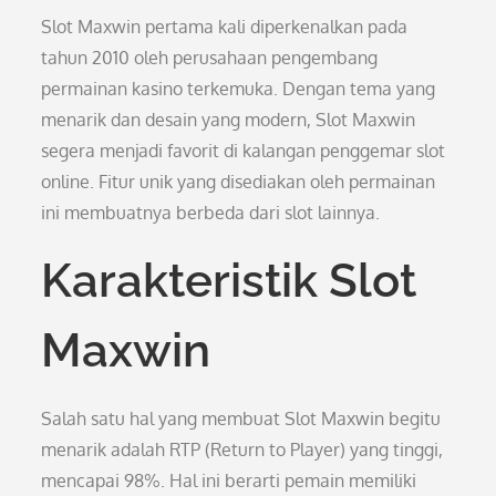
Slot Maxwin pertama kali diperkenalkan pada
tahun 2010 oleh perusahaan pengembang
permainan kasino terkemuka. Dengan tema yang
menarik dan desain yang modern, Slot Maxwin
segera menjadi favorit di kalangan penggemar slot
online. Fitur unik yang disediakan oleh permainan
ini membuatnya berbeda dari slot lainnya.
Karakteristik Slot
Maxwin
Salah satu hal yang membuat Slot Maxwin begitu
menarik adalah RTP (Return to Player) yang tinggi,
mencapai 98%. Hal ini berarti pemain memiliki