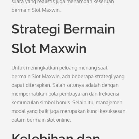
suara yang realistis juga menambah keseruan
bermain Slot Maxwin.
Strategi Bermain
Slot Maxwin
Untuk meningkatkan peluang menang saat
bermain Slot Maxwin, ada beberapa strategi yang
dapat diterapkan. Salah satunya adalah dengan
memperhatikan pola pembayaran dan frekuensi
kemunculan simbol bonus. Selain itu, manajemen
modal yang baik juga merupakan kunci kesuksesan
dalam bermain slot online.
Kelebihan dan