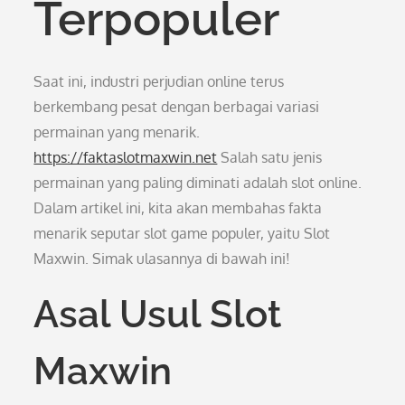
Terpopuler
Saat ini, industri perjudian online terus
berkembang pesat dengan berbagai variasi
permainan yang menarik.
https://faktaslotmaxwin.net
Salah satu jenis
permainan yang paling diminati adalah slot online.
Dalam artikel ini, kita akan membahas fakta
menarik seputar slot game populer, yaitu Slot
Maxwin. Simak ulasannya di bawah ini!
Asal Usul Slot
Maxwin