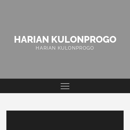
Skip
to
content
HARIAN KULONPROGO
HARIAN KULONPROGO