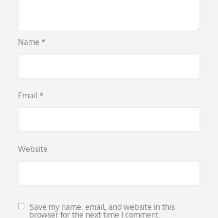
Name
*
Email
*
Website
Save my name, email, and website in this
browser for the next time I comment.