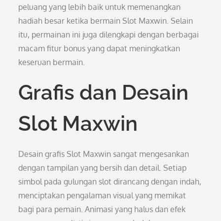
peluang yang lebih baik untuk memenangkan
hadiah besar ketika bermain Slot Maxwin. Selain
itu, permainan ini juga dilengkapi dengan berbagai
macam fitur bonus yang dapat meningkatkan
keseruan bermain.
Grafis dan Desain
Slot Maxwin
Desain grafis Slot Maxwin sangat mengesankan
dengan tampilan yang bersih dan detail. Setiap
simbol pada gulungan slot dirancang dengan indah,
menciptakan pengalaman visual yang memikat
bagi para pemain. Animasi yang halus dan efek