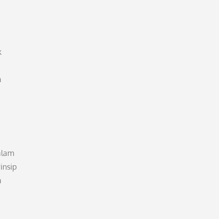
k
m
alam
insip
a