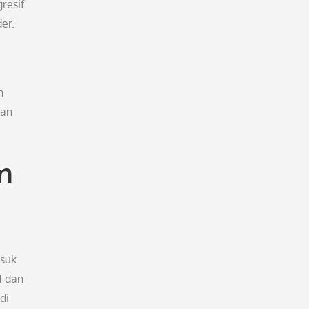
resif
er.
n
kan
m
asuk
f dan
di