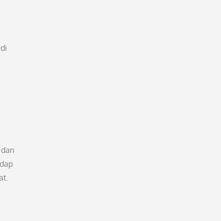
di
 dan
adap
at.