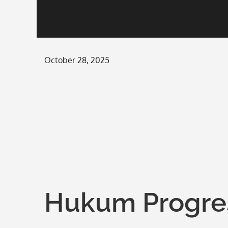
Posted
October 28, 2025
on
Hukum Progres