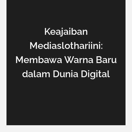
Keajaiban
Mediaslothariini:
Membawa Warna Baru
dalam Dunia Digital