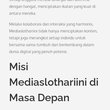
dengan hangat, menciptakan ikatan yang kuat di
antara mereka.
Melalui kolaborasi dan interaksi yang harmonis,
Mediaslothariini tidak hanya menciptakan konten,
tetapi juga merangkul setiap individu untuk
bersama-sama tumbuh dan berkembang dalam
dunia digital yang penuh potensi.
Misi
Mediaslothariini di
Masa Depan