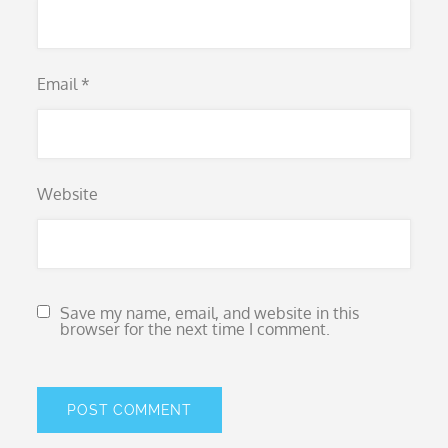
Email
*
Website
Save my name, email, and website in this
browser for the next time I comment.