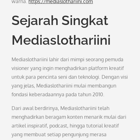
warna.
https://mediaslothariini.com
Sejarah Singkat
Mediaslothariini
Mediaslothariini lahir dari mimpi seorang pemuda
visioner yang ingin menghadirkan platform kreatif
untuk para pencinta seni dan teknologi. Dengan visi
yang jelas, Mediaslothariini mulai membangun
fondasi keberadaannya pada tahun 2010.
Dari awal berdirinya, Mediaslothariini telah
menghadirkan beragam konten menarik mulai dari
artikel inspiratif, podcast, hingga tutorial kreatif
yang membuat setiap pengunjung merasa