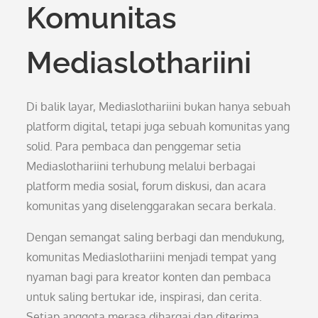
Komunitas
Mediaslothariini
Di balik layar, Mediaslothariini bukan hanya sebuah
platform digital, tetapi juga sebuah komunitas yang
solid. Para pembaca dan penggemar setia
Mediaslothariini terhubung melalui berbagai
platform media sosial, forum diskusi, dan acara
komunitas yang diselenggarakan secara berkala.
Dengan semangat saling berbagi dan mendukung,
komunitas Mediaslothariini menjadi tempat yang
nyaman bagi para kreator konten dan pembaca
untuk saling bertukar ide, inspirasi, dan cerita.
Setiap anggota merasa dihargai dan diterima