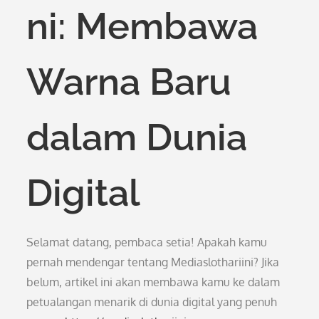
ni: Membawa
Warna Baru
dalam Dunia
Digital
Selamat datang, pembaca setia! Apakah kamu
pernah mendengar tentang Mediaslothariini? Jika
belum, artikel ini akan membawa kamu ke dalam
petualangan menarik di dunia digital yang penuh