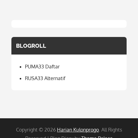
BLOGROLL
PUMA33 Daftar
RUSA33 Alternatif
Copyright © 2026
Harian Kulonprogo
. All Rights