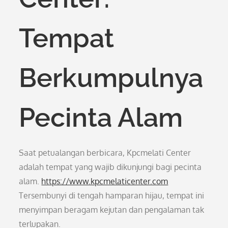
Tempat
Berkumpulnya
Pecinta Alam
Saat petualangan berbicara, Kpcmelati Center
adalah tempat yang wajib dikunjungi bagi pecinta
alam.
https://www.kpcmelaticenter.com
Tersembunyi di tengah hamparan hijau, tempat ini
menyimpan beragam kejutan dan pengalaman tak
terlupakan.