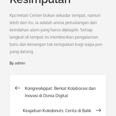
Kpcmelati Center bukan sekadar tempat, namun
lebih dari itu, ia adalah arena petualangan dan
keindahan alam yang harus dijelajahi. Setiap
langkah di tempat ini memberikan pengalaman
baru dan kenangan tak terlupakan bagi siapa pun
yang datang.
By
admin
Post
Kongres6ippat: Berkat Kolaborasi dan
Inovasi di Dunia Digital
navigation
Keajaiban Kukidonuts: Cerita di Balik