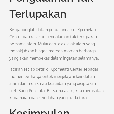
Terlupakan
Bergabunglah dalam petualangan di Kpcmelati
Center dan rasakan pengalaman tak terlupakan
bersama alam. Mulai dari jejak-jejak alam yang
menakjubkan hingga momen-momen berharga
yang akan membekas dalam ingatan selamanya.
Jadikan setiap detik di Kpcmelati Center sebagai
momen berharga untuk menjelajahi keindahan
alam dan menikmati keajaiban yang diciptakan
oleh Sang Pencipta. Bersama alam, kita merasakan
kedamaian dan keindahan yang tiada tara.
Kesimpulan