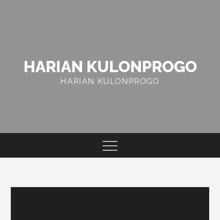
Skip
to
content
HARIAN KULONPROGO
HARIAN KULONPROGO