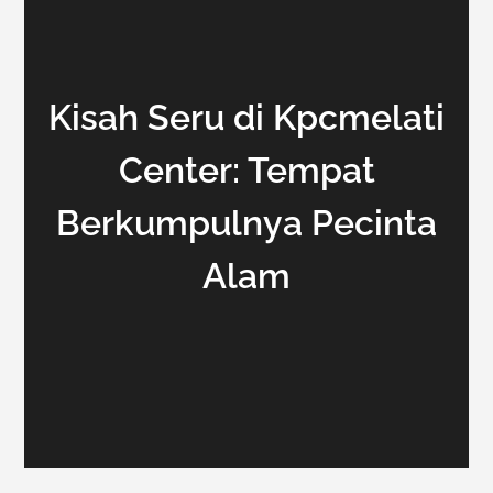
Kisah Seru di Kpcmelati
Center: Tempat
Berkumpulnya Pecinta
Alam