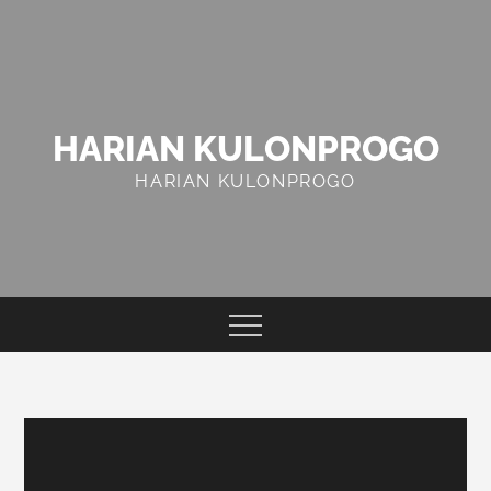
Skip
to
content
HARIAN KULONPROGO
HARIAN KULONPROGO