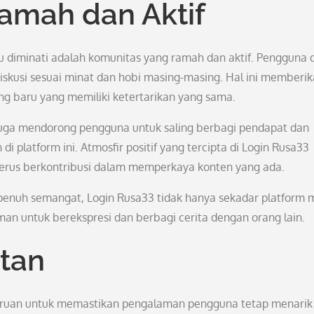
amah dan Aktif
u diminati adalah komunitas yang ramah dan aktif. Pengguna 
kusi sesuai minat dan hobi masing-masing. Hal ini memberi
g baru yang memiliki ketertarikan yang sama.
if juga mendorong pengguna untuk saling berbagi pendapat dan
 platform ini. Atmosfir positif yang tercipta di Login Rusa33
erus berkontribusi dalam memperkaya konten yang ada.
nuh semangat, Login Rusa33 tidak hanya sekadar platform 
aman untuk berekspresi dan berbagi cerita dengan orang lain.
utan
aruan untuk memastikan pengalaman pengguna tetap menarik