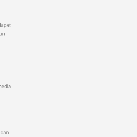
dapat
kan
media
 dan