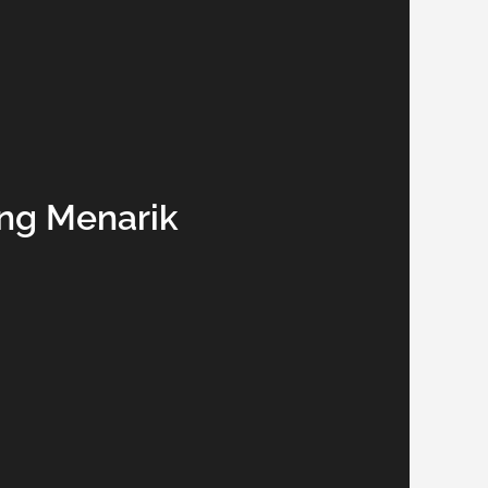
ang Menarik