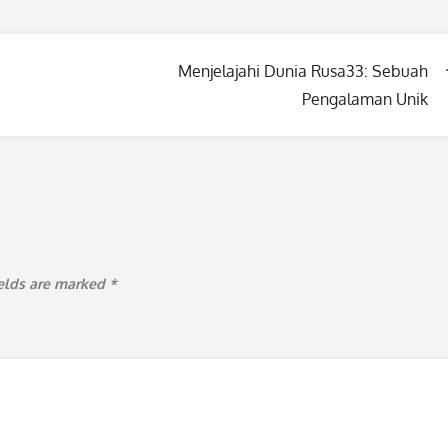
Menjelajahi Dunia Rusa33: Sebuah
Pengalaman Unik
ields are marked
*