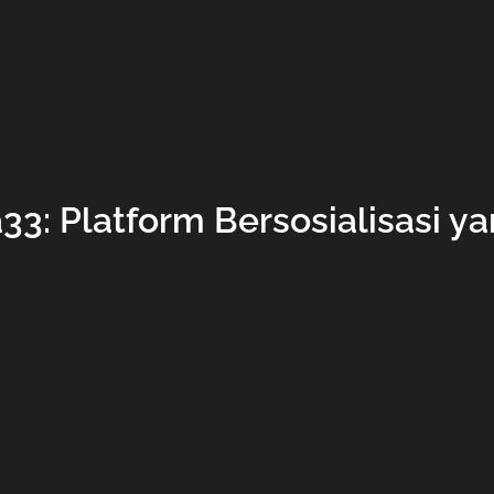
33: Platform Bersosialisasi y