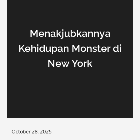
Menakjubkannya
Kehidupan Monster di
New York
Posted
October 28, 2025