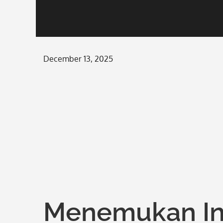
Posted
December 13, 2025
on
Menemukan Ins