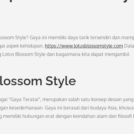
m
ssom Style? Gaya ini memiliki daya tarik tersendiri dan mam
gai aspek kehidupan.
https://www.lotusblossomstyle.com
Dal
tang Lotus Blossom Style dan bagaimana kita dapat mengambil
lossom Style
bagai “Gaya Teratai”, merupakan salah satu konsep desain yang
n kesederhanaan. Gaya ini berasal dari budaya Asia, khusu
g memiliki hubungan erat dengan keindahan alam dan filosofi 