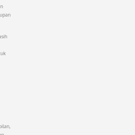
an
dupan
asih
tuk
ilan,
an