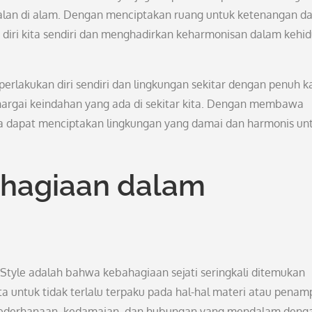
an-jalan di alam. Dengan menciptakan ruang untuk ketenangan d
diri kita sendiri dan menghadirkan keharmonisan dalam kehi
rlakukan diri sendiri dan lingkungan sekitar dengan penuh k
hargai keindahan yang ada di sekitar kita. Dengan membawa
 kita dapat menciptakan lingkungan yang damai dan harmonis un
hagiaan dalam
 Style adalah bahwa kebahagiaan sejati seringkali ditemukan
a untuk tidak terlalu terpaku pada hal-hal materi atau penamp
sederhanaan, kedamaian, dan hubungan yang mendalam deng