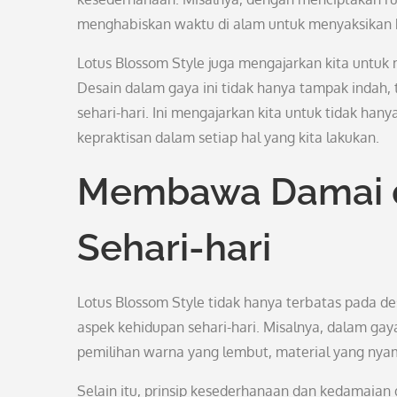
menghabiskan waktu di alam untuk menyaksikan 
Lotus Blossom Style juga mengajarkan kita untuk
Desain dalam gaya ini tidak hanya tampak indah, 
sehari-hari. Ini mengajarkan kita untuk tidak h
kepraktisan dalam setiap hal yang kita lakukan.
Membawa Damai 
Sehari-hari
Lotus Blossom Style tidak hanya terbatas pada de
aspek kehidupan sehari-hari. Misalnya, dalam gay
pemilihan warna yang lembut, material yang ny
Selain itu, prinsip kesederhanaan dan kedamaian