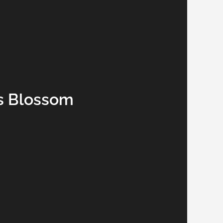
s Blossom