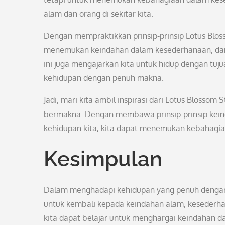
alam dan orang di sekitar kita.
Dengan mempraktikkan prinsip-prinsip Lotus Blosso
menemukan keindahan dalam kesederhanaan, dan 
ini juga mengajarkan kita untuk hidup dengan tuju
kehidupan dengan penuh makna.
Jadi, mari kita ambil inspirasi dari Lotus Blosso
bermakna. Dengan membawa prinsip-prinsip kein
kehidupan kita, kita dapat menemukan kebahagia
Kesimpulan
Dalam menghadapi kehidupan yang penuh dengan h
untuk kembali kepada keindahan alam, kesederhan
kita dapat belajar untuk menghargai keindahan