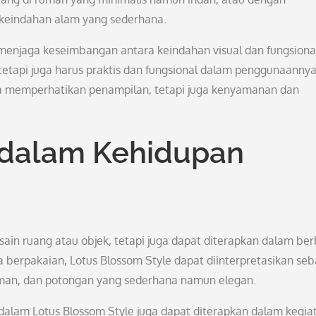
keindahan alam yang sederhana.
 menjaga keseimbangan antara keindahan visual dan fungsional
tetapi juga harus praktis dan fungsional dalam penggunaanny
anya memperhatikan penampilan, tetapi juga kenyamanan dan
dalam Kehidupan
sain ruang atau objek, tetapi juga dapat diterapkan dalam be
a berpakaian, Lotus Blossom Style dapat diinterpretasikan seb
aman, dan potongan yang sederhana namun elegan.
 dalam Lotus Blossom Style juga dapat diterapkan dalam kegia