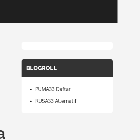
BLOGROLL
PUMA33 Daftar
RUSA33 Alternatif
a