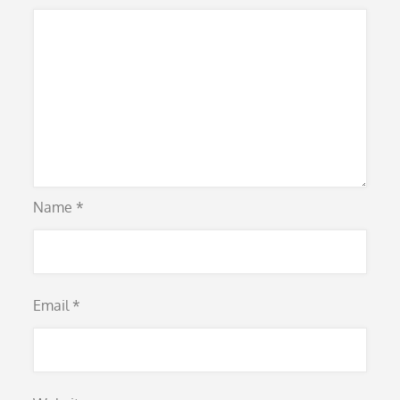
Name
*
Email
*