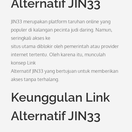
Alternatif JIN33
JIN33 merupakan platform taruhan online yang
populer di kalangan pecinta judi daring. Namun,
seringkali akses ke
situs utama diblokir oleh pemerintah atau provider
internet tertentu. Oleh karena itu, munculah
konsep Link
Alternatif JIN33 yang bertujuan untuk memberikan
akses tanpa terhalang.
Keunggulan Link
Alternatif JIN33