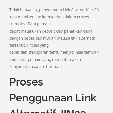
Tidak hanya itu, penggunaan Link Alternatif JIN33
juga memberikan kemudahan dalam proses
transaksi. Para pemain
dapat melakukan deposit dan penarikan dana
dengan cepat dan mudah melalui link alternatif
tersebut. Proses yang
cepat dan transparan tentu menjadi nilai tambah
bagi para pemain yang mengutamakan
kenyamanan dalam bermain.
Proses
Penggunaan Link