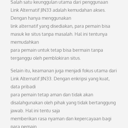
Salah satu keunggulan utama dari penggunaan
Link Alternatif JIN33 adalah kemudahan akses.
Dengan hanya menggunakan
link alternatif yang disediakan, para pemain bisa
masuk ke situs tanpa masalah. Hal ini tentunya
memudahkan
para pemain untuk tetap bisa bermain tanpa
terganggu oleh pemblokiran situs.
Selain itu, keamanan juga menjadi fokus utama dari
Link Alternatif JIN33. Dengan enkripsi yang kuat,
data pribadi
para pemain tetap aman dan tidak akan
disalahgunakan oleh pihak yang tidak bertanggung
jawab. Hal ini tentu saja
memberikan rasa nyaman dan kepercayaan bagi
para pemain.