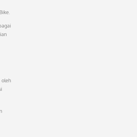
Bike.
bagai
ian
 oleh
i
n