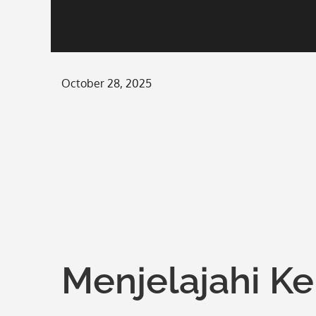
Posted
October 28, 2025
on
Menjelajahi K