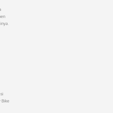
a
men
inya.
si
 Bike