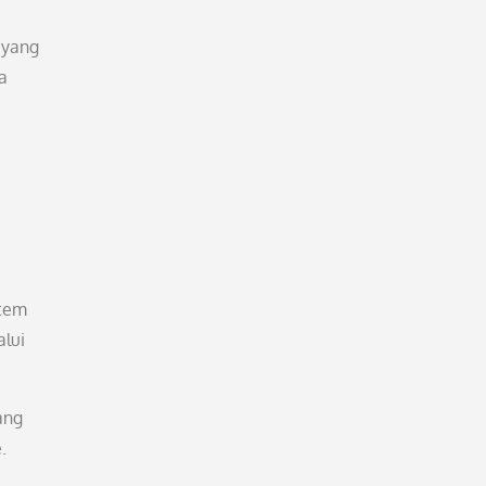
 yang
a
stem
alui
ang
.