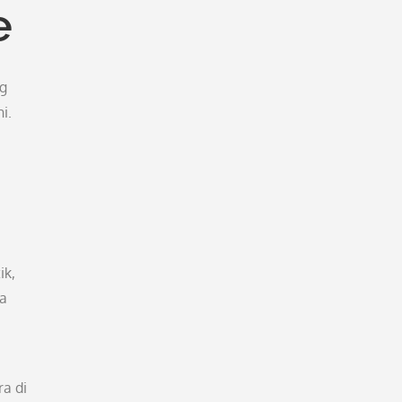
e
ng
i.
ik,
da
a di