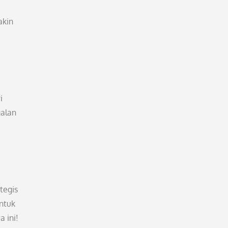
akin
i
galan
tegis
untuk
 ini!