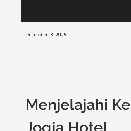
Posted
December 13, 2025
on
Menjelajahi K
Jogja Hotel