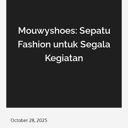
Mouwyshoes: Sepatu
Fashion untuk Segala
Kegiatan
Posted
October 28, 2025