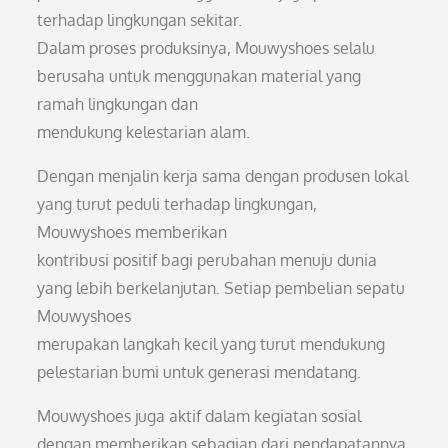
terhadap lingkungan sekitar.
Dalam proses produksinya, Mouwyshoes selalu
berusaha untuk menggunakan material yang
ramah lingkungan dan
mendukung kelestarian alam.
Dengan menjalin kerja sama dengan produsen lokal
yang turut peduli terhadap lingkungan,
Mouwyshoes memberikan
kontribusi positif bagi perubahan menuju dunia
yang lebih berkelanjutan. Setiap pembelian sepatu
Mouwyshoes
merupakan langkah kecil yang turut mendukung
pelestarian bumi untuk generasi mendatang.
Mouwyshoes juga aktif dalam kegiatan sosial
dengan memberikan sebagian dari pendapatannya