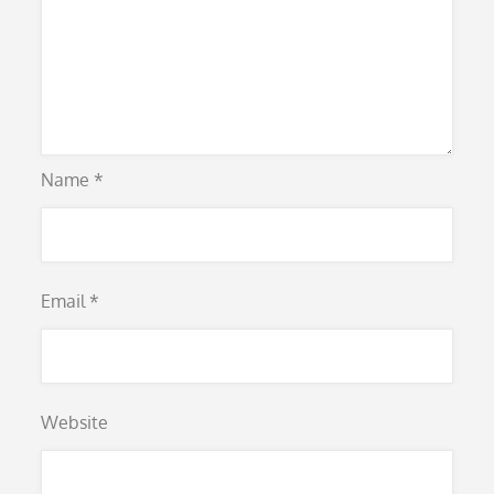
Name
*
Email
*
Website