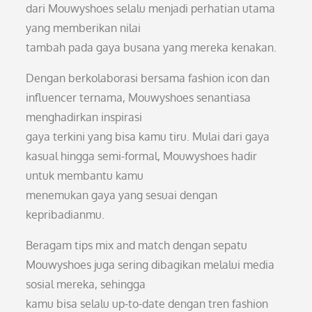
dari Mouwyshoes selalu menjadi perhatian utama
yang memberikan nilai
tambah pada gaya busana yang mereka kenakan.
Dengan berkolaborasi bersama fashion icon dan
influencer ternama, Mouwyshoes senantiasa
menghadirkan inspirasi
gaya terkini yang bisa kamu tiru. Mulai dari gaya
kasual hingga semi-formal, Mouwyshoes hadir
untuk membantu kamu
menemukan gaya yang sesuai dengan
kepribadianmu.
Beragam tips mix and match dengan sepatu
Mouwyshoes juga sering dibagikan melalui media
sosial mereka, sehingga
kamu bisa selalu up-to-date dengan tren fashion