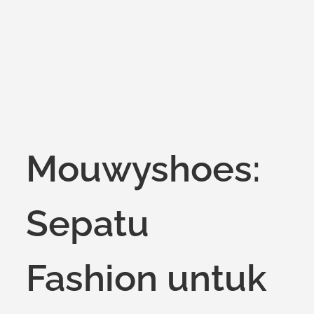
on
Mouwyshoes:
Sepatu
Fashion untuk