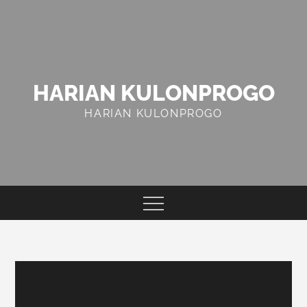
Skip
to
content
HARIAN KULONPROGO
HARIAN KULONPROGO