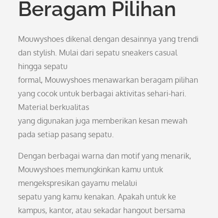
Beragam Pilihan
Mouwyshoes dikenal dengan desainnya yang trendi
dan stylish. Mulai dari sepatu sneakers casual
hingga sepatu
formal, Mouwyshoes menawarkan beragam pilihan
yang cocok untuk berbagai aktivitas sehari-hari.
Material berkualitas
yang digunakan juga memberikan kesan mewah
pada setiap pasang sepatu.
Dengan berbagai warna dan motif yang menarik,
Mouwyshoes memungkinkan kamu untuk
mengekspresikan gayamu melalui
sepatu yang kamu kenakan. Apakah untuk ke
kampus, kantor, atau sekadar hangout bersama