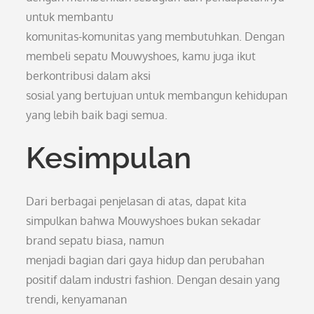
untuk membantu
komunitas-komunitas yang membutuhkan. Dengan
membeli sepatu Mouwyshoes, kamu juga ikut
berkontribusi dalam aksi
sosial yang bertujuan untuk membangun kehidupan
yang lebih baik bagi semua.
Kesimpulan
Dari berbagai penjelasan di atas, dapat kita
simpulkan bahwa Mouwyshoes bukan sekadar
brand sepatu biasa, namun
menjadi bagian dari gaya hidup dan perubahan
positif dalam industri fashion. Dengan desain yang
trendi, kenyamanan