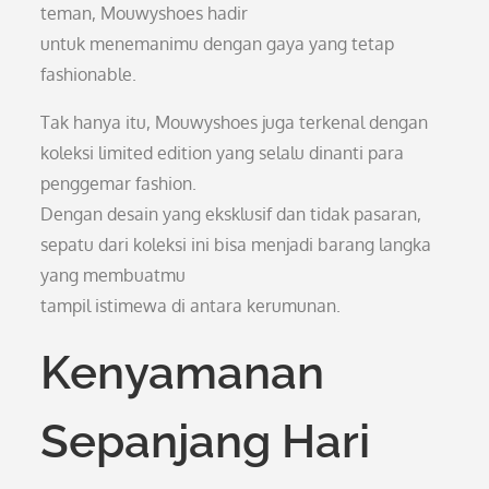
teman, Mouwyshoes hadir
untuk menemanimu dengan gaya yang tetap
fashionable.
Tak hanya itu, Mouwyshoes juga terkenal dengan
koleksi limited edition yang selalu dinanti para
penggemar fashion.
Dengan desain yang eksklusif dan tidak pasaran,
sepatu dari koleksi ini bisa menjadi barang langka
yang membuatmu
tampil istimewa di antara kerumunan.
Kenyamanan
Sepanjang Hari