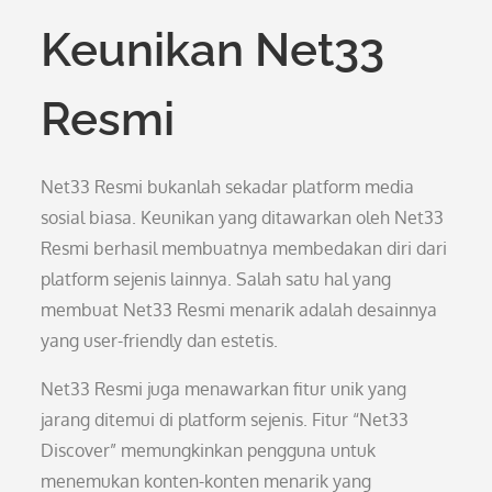
Keunikan Net33
Resmi
Net33 Resmi bukanlah sekadar platform media
sosial biasa. Keunikan yang ditawarkan oleh Net33
Resmi berhasil membuatnya membedakan diri dari
platform sejenis lainnya. Salah satu hal yang
membuat Net33 Resmi menarik adalah desainnya
yang user-friendly dan estetis.
Net33 Resmi juga menawarkan fitur unik yang
jarang ditemui di platform sejenis. Fitur “Net33
Discover” memungkinkan pengguna untuk
menemukan konten-konten menarik yang