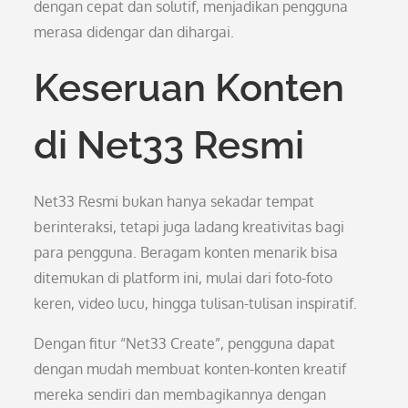
dengan cepat dan solutif, menjadikan pengguna
merasa didengar dan dihargai.
Keseruan Konten
di Net33 Resmi
Net33 Resmi bukan hanya sekadar tempat
berinteraksi, tetapi juga ladang kreativitas bagi
para pengguna. Beragam konten menarik bisa
ditemukan di platform ini, mulai dari foto-foto
keren, video lucu, hingga tulisan-tulisan inspiratif.
Dengan fitur “Net33 Create”, pengguna dapat
dengan mudah membuat konten-konten kreatif
mereka sendiri dan membagikannya dengan