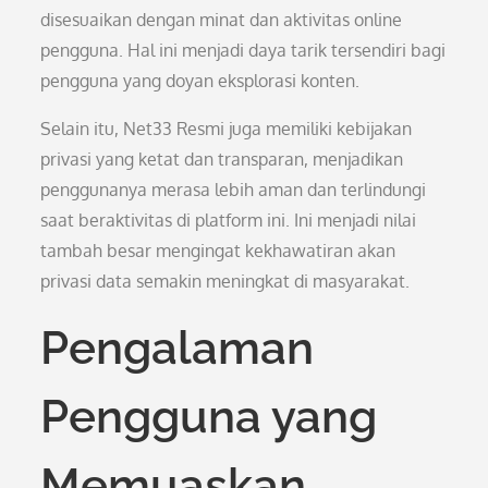
disesuaikan dengan minat dan aktivitas online
pengguna. Hal ini menjadi daya tarik tersendiri bagi
pengguna yang doyan eksplorasi konten.
Selain itu, Net33 Resmi juga memiliki kebijakan
privasi yang ketat dan transparan, menjadikan
penggunanya merasa lebih aman dan terlindungi
saat beraktivitas di platform ini. Ini menjadi nilai
tambah besar mengingat kekhawatiran akan
privasi data semakin meningkat di masyarakat.
Pengalaman
Pengguna yang
Memuaskan