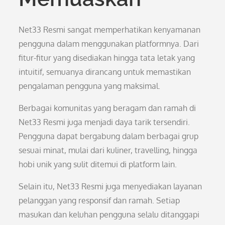
Net33 Resmi sangat memperhatikan kenyamanan
pengguna dalam menggunakan platformnya. Dari
fitur-fitur yang disediakan hingga tata letak yang
intuitif, semuanya dirancang untuk memastikan
pengalaman pengguna yang maksimal.
Berbagai komunitas yang beragam dan ramah di
Net33 Resmi juga menjadi daya tarik tersendiri.
Pengguna dapat bergabung dalam berbagai grup
sesuai minat, mulai dari kuliner, travelling, hingga
hobi unik yang sulit ditemui di platform lain.
Selain itu, Net33 Resmi juga menyediakan layanan
pelanggan yang responsif dan ramah. Setiap
masukan dan keluhan pengguna selalu ditanggapi