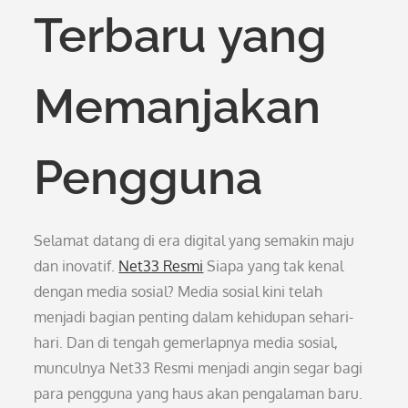
Terbaru yang
Memanjakan
Pengguna
Selamat datang di era digital yang semakin maju
dan inovatif.
Net33 Resmi
Siapa yang tak kenal
dengan media sosial? Media sosial kini telah
menjadi bagian penting dalam kehidupan sehari-
hari. Dan di tengah gemerlapnya media sosial,
munculnya Net33 Resmi menjadi angin segar bagi
para pengguna yang haus akan pengalaman baru.