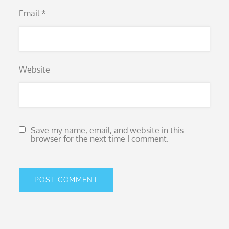
Email
*
Website
Save my name, email, and website in this
browser for the next time I comment.