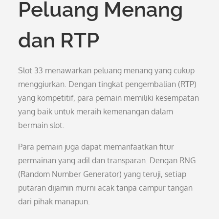
Peluang Menang
dan RTP
Slot 33 menawarkan peluang menang yang cukup
menggiurkan. Dengan tingkat pengembalian (RTP)
yang kompetitif, para pemain memiliki kesempatan
yang baik untuk meraih kemenangan dalam
bermain slot.
Para pemain juga dapat memanfaatkan fitur
permainan yang adil dan transparan. Dengan RNG
(Random Number Generator) yang teruji, setiap
putaran dijamin murni acak tanpa campur tangan
dari pihak manapun.