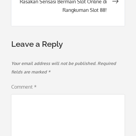
navigation
Rasakan Sensasi Bermain Slot Online di
Rangkuman Slot 88!
Leave a Reply
Your email address will not be published.
Required
fields are marked
*
Comment
*