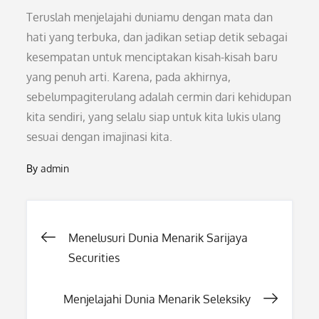
Teruslah menjelajahi duniamu dengan mata dan
hati yang terbuka, dan jadikan setiap detik sebagai
kesempatan untuk menciptakan kisah-kisah baru
yang penuh arti. Karena, pada akhirnya,
sebelumpagiterulang adalah cermin dari kehidupan
kita sendiri, yang selalu siap untuk kita lukis ulang
sesuai dengan imajinasi kita.
By
admin
Post
Menelusuri Dunia Menarik Sarijaya
Securities
navigation
Menjelajahi Dunia Menarik Seleksiky