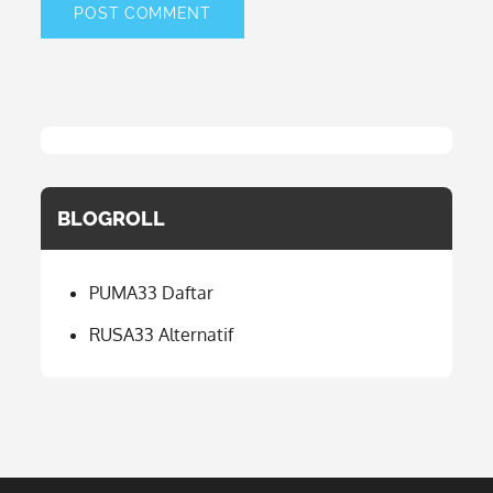
BLOGROLL
PUMA33 Daftar
RUSA33 Alternatif