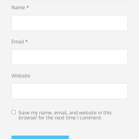
Name
*
Email
*
Website
Save my name, email, and website in this
browser for the next time I comment.