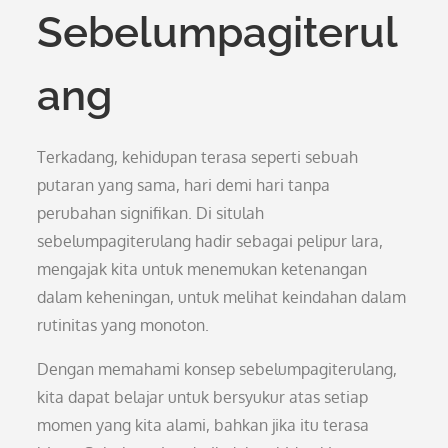
Sebelumpagiterul
ang
Terkadang, kehidupan terasa seperti sebuah
putaran yang sama, hari demi hari tanpa
perubahan signifikan. Di situlah
sebelumpagiterulang hadir sebagai pelipur lara,
mengajak kita untuk menemukan ketenangan
dalam keheningan, untuk melihat keindahan dalam
rutinitas yang monoton.
Dengan memahami konsep sebelumpagiterulang,
kita dapat belajar untuk bersyukur atas setiap
momen yang kita alami, bahkan jika itu terasa