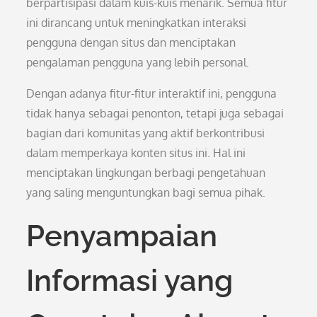
berpartisipasi dalam kuis-kuis menarik. Semua fitur
ini dirancang untuk meningkatkan interaksi
pengguna dengan situs dan menciptakan
pengalaman pengguna yang lebih personal.
Dengan adanya fitur-fitur interaktif ini, pengguna
tidak hanya sebagai penonton, tetapi juga sebagai
bagian dari komunitas yang aktif berkontribusi
dalam memperkaya konten situs ini. Hal ini
menciptakan lingkungan berbagi pengetahuan
yang saling menguntungkan bagi semua pihak.
Penyampaian
Informasi yang