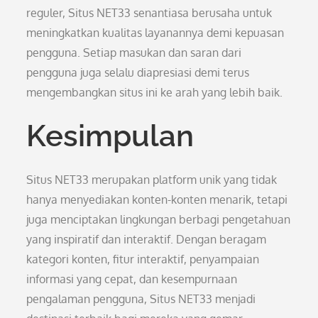
reguler, Situs NET33 senantiasa berusaha untuk
meningkatkan kualitas layanannya demi kepuasan
pengguna. Setiap masukan dan saran dari
pengguna juga selalu diapresiasi demi terus
mengembangkan situs ini ke arah yang lebih baik.
Kesimpulan
Situs NET33 merupakan platform unik yang tidak
hanya menyediakan konten-konten menarik, tetapi
juga menciptakan lingkungan berbagi pengetahuan
yang inspiratif dan interaktif. Dengan beragam
kategori konten, fitur interaktif, penyampaian
informasi yang cepat, dan kesempurnaan
pengalaman pengguna, Situs NET33 menjadi