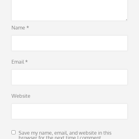
Name
*
Email
*
Website
Save my name, email, and website in this
browser for the next time I comment.