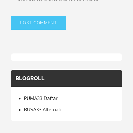
BLOGROLL
PUMA33 Daftar
RUSA33 Alternatif