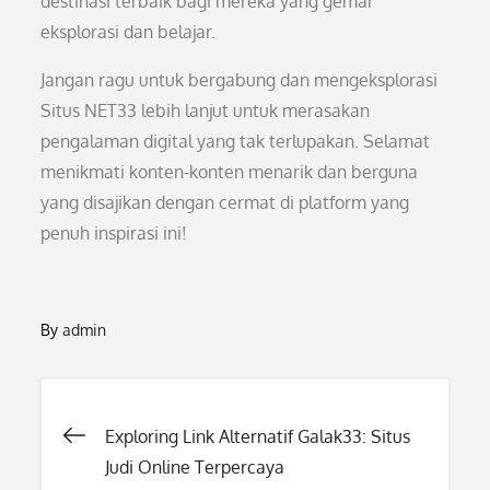
destinasi terbaik bagi mereka yang gemar
eksplorasi dan belajar.
Jangan ragu untuk bergabung dan mengeksplorasi
Situs NET33 lebih lanjut untuk merasakan
pengalaman digital yang tak terlupakan. Selamat
menikmati konten-konten menarik dan berguna
yang disajikan dengan cermat di platform yang
penuh inspirasi ini!
By
admin
Post
Exploring Link Alternatif Galak33: Situs
Judi Online Terpercaya