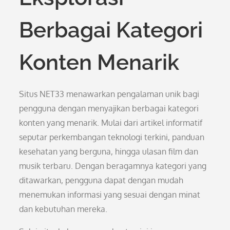
Berbagai Kategori
Konten Menarik
Situs NET33 menawarkan pengalaman unik bagi
pengguna dengan menyajikan berbagai kategori
konten yang menarik. Mulai dari artikel informatif
seputar perkembangan teknologi terkini, panduan
kesehatan yang berguna, hingga ulasan film dan
musik terbaru. Dengan beragamnya kategori yang
ditawarkan, pengguna dapat dengan mudah
menemukan informasi yang sesuai dengan minat
dan kebutuhan mereka.