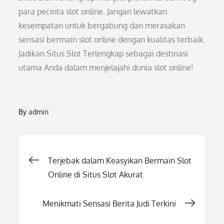
para pecinta slot online. Jangan lewatkan
kesempatan untuk bergabung dan merasakan
sensasi bermain slot online dengan kualitas terbaik.
Jadikan Situs Slot Terlengkap sebagai destinasi
utama Anda dalam menjelajahi dunia slot online!
By
admin
Post
Terjebak dalam Keasyikan Bermain Slot
Online di Situs Slot Akurat
navigation
Menikmati Sensasi Berita Judi Terkini