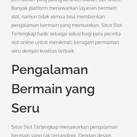
Banyak platform menawarkan layanan bermain
slot, namun tidak semua bisa memberikan
pengalaman bermain yang memuaskan. Situs Slot
Terlengkap hadir sebagai solusi bagi para pecinta
slot online untuk menikmati beragam permainan
seru dengan kualitas terbaik.
Pengalaman
Bermain yang
Seru
Situs Slot Terlengkap menawarkan pengalaman
bermain yang tak tertandingi. Dengan desain