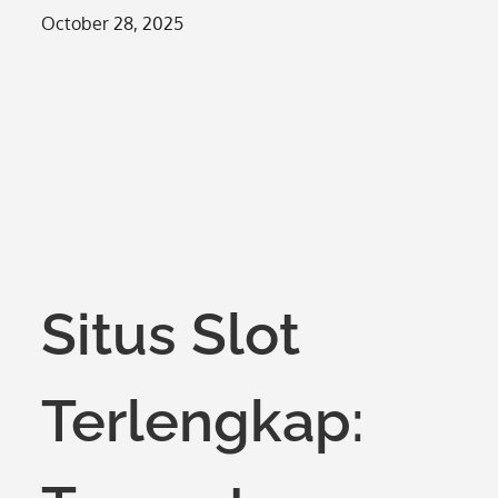
Posted
October 28, 2025
on
Situs Slot
Terlengkap: