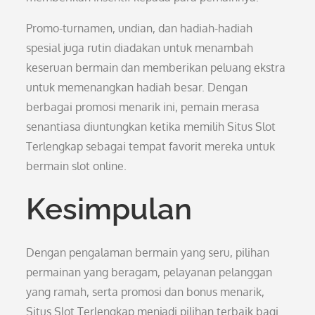
Promo-turnamen, undian, dan hadiah-hadiah
spesial juga rutin diadakan untuk menambah
keseruan bermain dan memberikan peluang ekstra
untuk memenangkan hadiah besar. Dengan
berbagai promosi menarik ini, pemain merasa
senantiasa diuntungkan ketika memilih Situs Slot
Terlengkap sebagai tempat favorit mereka untuk
bermain slot online.
Kesimpulan
Dengan pengalaman bermain yang seru, pilihan
permainan yang beragam, pelayanan pelanggan
yang ramah, serta promosi dan bonus menarik,
Situs Slot Terlengkap menjadi pilihan terbaik bagi