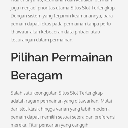
juga menjadi prioritas utama Situs Slot Terlengkap.
Dengan sistem yang terjamin keamanannya, para
pemain dapat fokus pada permainan tanpa perlu
khawatir akan kebocoran data pribadi atau
kecurangan dalam permainan.
Pilihan Permainan
Beragam
Salah satu keunggulan Situs Slot Terlengkap
adalah ragam permainan yang ditawarkan. Mulai
dari slot klasik hingga varian yang lebih modern,
pemain dapat memilih sesuai selera dan preferensi
mereka. Fitur pencarian yang canggih