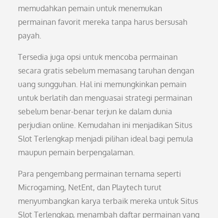
memudahkan pemain untuk menemukan
permainan favorit mereka tanpa harus bersusah
payah.
Tersedia juga opsi untuk mencoba permainan
secara gratis sebelum memasang taruhan dengan
uang sungguhan. Hal ini memungkinkan pemain
untuk berlatih dan menguasai strategi permainan
sebelum benar-benar terjun ke dalam dunia
perjudian online. Kemudahan ini menjadikan Situs
Slot Terlengkap menjadi pilihan ideal bagi pemula
maupun pemain berpengalaman.
Para pengembang permainan ternama seperti
Microgaming, NetEnt, dan Playtech turut
menyumbangkan karya terbaik mereka untuk Situs
Slot Terlengkap, menambah daftar permainan yang