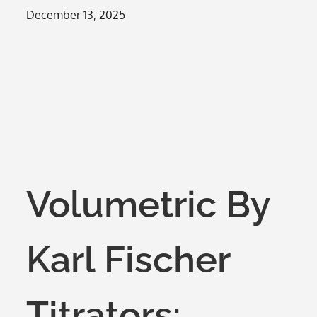
Posted
December 13, 2025
on
Volumetric By
Karl Fischer
Titrators: