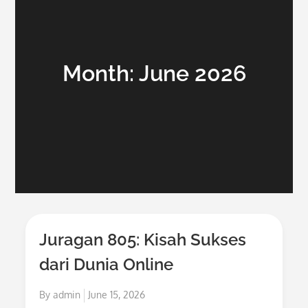
Month:
June 2026
Juragan 805: Kisah Sukses
dari Dunia Online
Posted
By
admin
June 15, 2026