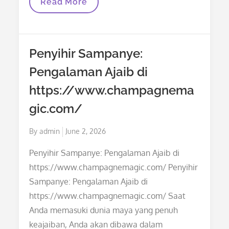
Exploring
Read More
The
Creativity
Behind
JIN33
Daftar
Penyihir Sampanye:
Pengalaman Ajaib di
https://www.champagnema
gic.com/
Posted
By
admin
June 2, 2026
on
Penyihir Sampanye: Pengalaman Ajaib di
https://www.champagnemagic.com/ Penyihir
Sampanye: Pengalaman Ajaib di
https://www.champagnemagic.com/ Saat
Anda memasuki dunia maya yang penuh
keajaiban, Anda akan dibawa dalam