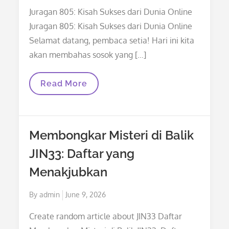
on
Juragan 805: Kisah Sukses dari Dunia Online
Juragan 805: Kisah Sukses dari Dunia Online
Selamat datang, pembaca setia! Hari ini kita
akan membahas sosok yang […]
Juragan
Read More
805:
Kisah
Sukses
Dari
Dunia
Membongkar Misteri di Balik
Online
JIN33: Daftar yang
Menakjubkan
Posted
By
admin
June 9, 2026
on
Create random article about JIN33 Daftar