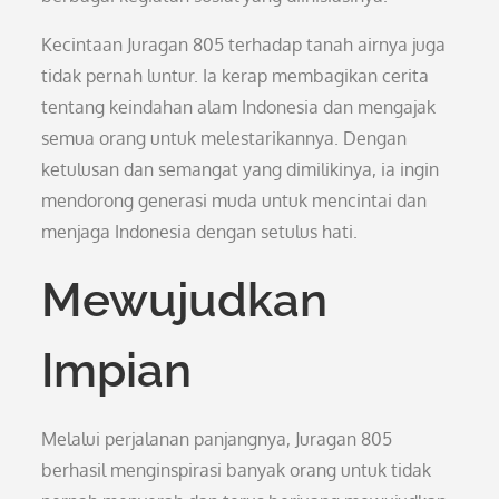
Kecintaan Juragan 805 terhadap tanah airnya juga
tidak pernah luntur. Ia kerap membagikan cerita
tentang keindahan alam Indonesia dan mengajak
semua orang untuk melestarikannya. Dengan
ketulusan dan semangat yang dimilikinya, ia ingin
mendorong generasi muda untuk mencintai dan
menjaga Indonesia dengan setulus hati.
Mewujudkan
Impian
Melalui perjalanan panjangnya, Juragan 805
berhasil menginspirasi banyak orang untuk tidak