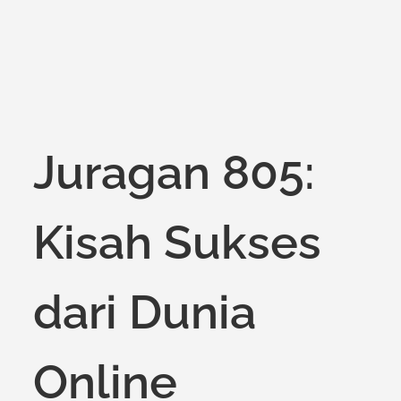
Juragan 805:
Kisah Sukses
dari Dunia
Online