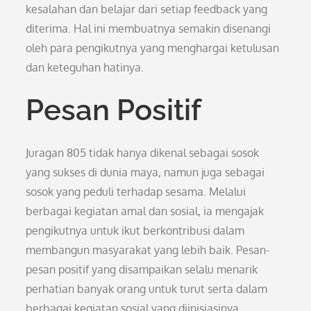
kesalahan dan belajar dari setiap feedback yang
diterima. Hal ini membuatnya semakin disenangi
oleh para pengikutnya yang menghargai ketulusan
dan keteguhan hatinya.
Pesan Positif
Juragan 805 tidak hanya dikenal sebagai sosok
yang sukses di dunia maya, namun juga sebagai
sosok yang peduli terhadap sesama. Melalui
berbagai kegiatan amal dan sosial, ia mengajak
pengikutnya untuk ikut berkontribusi dalam
membangun masyarakat yang lebih baik. Pesan-
pesan positif yang disampaikan selalu menarik
perhatian banyak orang untuk turut serta dalam
berbagai kegiatan sosial yang diinisiasinya.