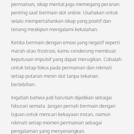
permainan, sikap mental juga memegang peranan
penting saat bermain slot online. Usahakan untuk
selalu mempertahankan sikap yang positif dan
tenang meskipun mengalami kekalahan.
Ketika bermain dengan emosi yang negatif seperti
marah atau frustrasi, kamu cenderung membuat
keputusan impulsif yang dapat merugikan. Cobalah
untuk tetap fokus pada permainan dan nikmati
setiap putaran mesin slot tanpa tekanan
berlebihan.
Ingatlah bahwa judi haruslah dijadikan sebagai
hiburan semata. Jangan pernah bermain dengan
tujuan untuk mencari kekayaan instan, namun
nikmati setiap momen permainan sebagai
pengalaman yang menyenangkan.