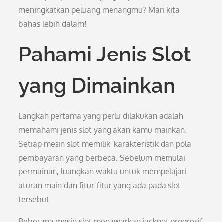
meningkatkan peluang menangmu? Mari kita
bahas lebih dalam!
Pahami Jenis Slot
yang Dimainkan
Langkah pertama yang perlu dilakukan adalah
memahami jenis slot yang akan kamu mainkan.
Setiap mesin slot memiliki karakteristik dan pola
pembayaran yang berbeda. Sebelum memulai
permainan, luangkan waktu untuk mempelajari
aturan main dan fitur-fitur yang ada pada slot
tersebut.
Beberapa mesin slot menawarkan jackpot progresif