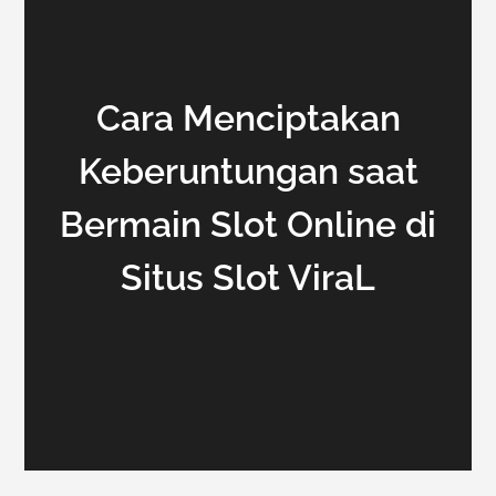
Cara Menciptakan
Keberuntungan saat
Bermain Slot Online di
Situs Slot ViraL