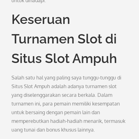
untuk dihadapi.
Keseruan
Turnamen Slot di
Situs Slot Ampuh
Salah satu hal yang paling saya tunggu-tunggu di
Situs Slot Ampuh adalah adanya turnamen slot
yang diselenggarakan secara berkala. Dalam
turnamen ini, para pemain memiliki kesempatan
untuk bersaing dengan pemain lain dan
memperebutkan hadiah-hadiah menarik, termasuk
uang tunai dan bonus khusus lainnya.