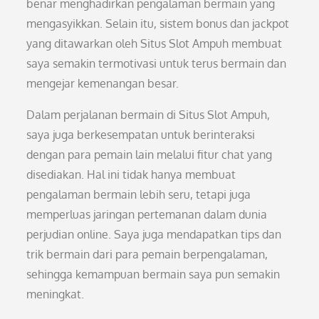
benar menghadirkan pengalaman bermain yang
mengasyikkan. Selain itu, sistem bonus dan jackpot
yang ditawarkan oleh Situs Slot Ampuh membuat
saya semakin termotivasi untuk terus bermain dan
mengejar kemenangan besar.
Dalam perjalanan bermain di Situs Slot Ampuh,
saya juga berkesempatan untuk berinteraksi
dengan para pemain lain melalui fitur chat yang
disediakan. Hal ini tidak hanya membuat
pengalaman bermain lebih seru, tetapi juga
memperluas jaringan pertemanan dalam dunia
perjudian online. Saya juga mendapatkan tips dan
trik bermain dari para pemain berpengalaman,
sehingga kemampuan bermain saya pun semakin
meningkat.