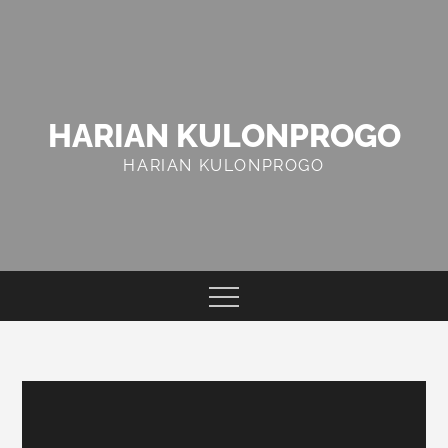
Skip
to
content
HARIAN KULONPROGO
HARIAN KULONPROGO