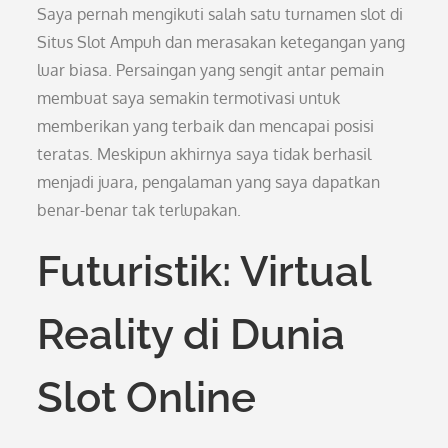
Saya pernah mengikuti salah satu turnamen slot di
Situs Slot Ampuh dan merasakan ketegangan yang
luar biasa. Persaingan yang sengit antar pemain
membuat saya semakin termotivasi untuk
memberikan yang terbaik dan mencapai posisi
teratas. Meskipun akhirnya saya tidak berhasil
menjadi juara, pengalaman yang saya dapatkan
benar-benar tak terlupakan.
Futuristik: Virtual
Reality di Dunia
Slot Online