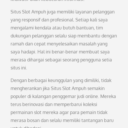
Situs Slot Ampuh juga memiliki layanan pelanggan
yang responsif dan profesional. Setiap kali saya
mengalami kendala atau butuh bantuan, tim
dukungan pelanggan selalu siap membantu dengan
ramah dan cepat menyelesaikan masalah yang
saya hadapi. Hal ini benar-benar membuat saya
merasa dihargai sebagai seorang pengguna setia
situs ini.
Dengan berbagai keunggulan yang dimiliki, tidak
mengherankan jika Situs Slot Ampuh semakin
populer di kalangan penggemar judi online. Mereka
terus berinovasi dan memperbarui koleksi
permainan slot mereka agar para pemain tidak
merasa bosan dan selalu memiliki tantangan baru