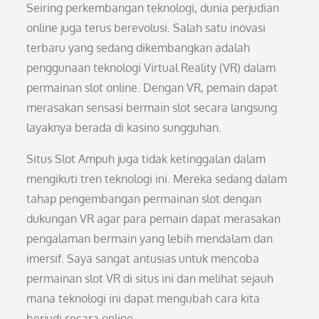
Seiring perkembangan teknologi, dunia perjudian
online juga terus berevolusi. Salah satu inovasi
terbaru yang sedang dikembangkan adalah
penggunaan teknologi Virtual Reality (VR) dalam
permainan slot online. Dengan VR, pemain dapat
merasakan sensasi bermain slot secara langsung
layaknya berada di kasino sungguhan.
Situs Slot Ampuh juga tidak ketinggalan dalam
mengikuti tren teknologi ini. Mereka sedang dalam
tahap pengembangan permainan slot dengan
dukungan VR agar para pemain dapat merasakan
pengalaman bermain yang lebih mendalam dan
imersif. Saya sangat antusias untuk mencoba
permainan slot VR di situs ini dan melihat sejauh
mana teknologi ini dapat mengubah cara kita
berjudi secara online.