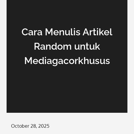
Cara Menulis Artikel
Random untuk
Mediagacorkhusus
Posted
October 28, 2025