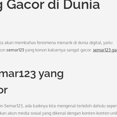
 Gacor di Dunia
kita akan membahas fenomena menarik di dunia digital, yaitu
akun
semar123
yang konon kabarnya sangat gacor.
semar123 ga
mar123 yang
or
n Semar123, ada baiknya kita mengenal terlebih dahulu seper
an akun media sosial yang dikenal dengan konten-konten uni