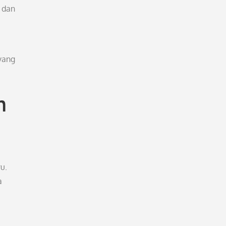
 dan
 yang
n
u.
a