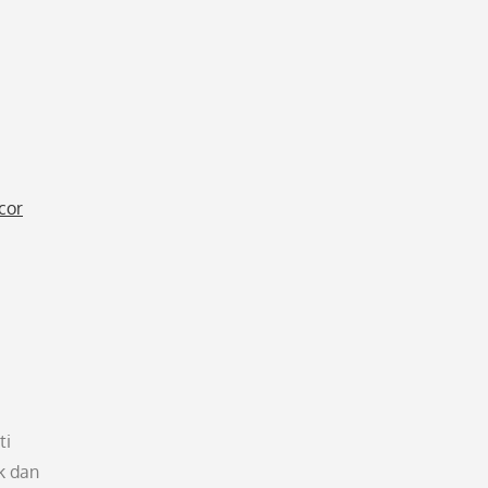
cor
ti
k dan