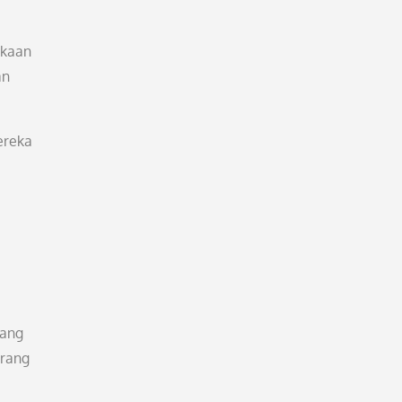
akaan
an
ereka
rang
orang