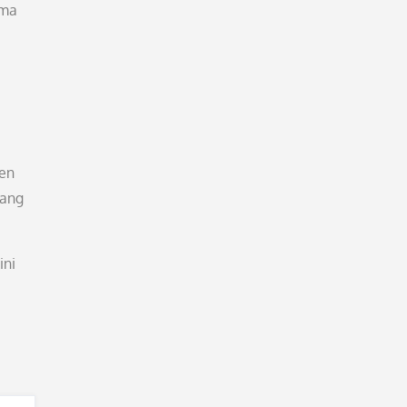
ama
ten
yang
ini