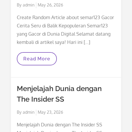
Posted
By
admin
May 26, 2026
on
Create Random Article about semar123 Gacor
Cerita Seru di Balik Kepopuleran Semar123
yang Gacor di Dunia Digital Selamat datang
kembali di artikel saya! Hari ini […]
Cerita
Read More
Seru
Di
Balik
Kepopuleran
Semar123
Menjelajah Dunia dengan
Yang
Gacor
The Insider SS
Di
Dunia
Digital
Posted
By
admin
May 23, 2026
on
Menjelajah Dunia dengan The Insider SS