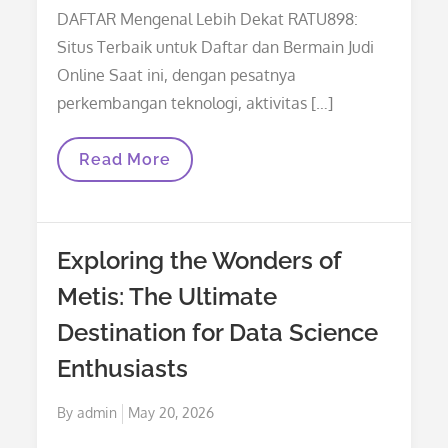
DAFTAR Mengenal Lebih Dekat RATU898:
Situs Terbaik untuk Daftar dan Bermain Judi
Online Saat ini, dengan pesatnya
perkembangan teknologi, aktivitas […]
Mengenal
Read More
Lebih
Dekat
RATU898:
Situs
Terbaik
Exploring the Wonders of
Untuk
Daftar
Metis: The Ultimate
Dan
Bermain
Destination for Data Science
Judi
Online
Enthusiasts
Posted
By
admin
May 20, 2026
on