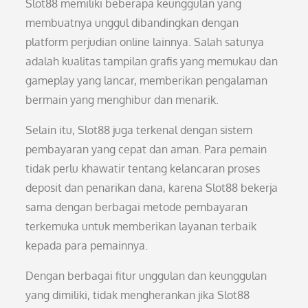
Slot88 memiliki beberapa keunggulan yang
membuatnya unggul dibandingkan dengan
platform perjudian online lainnya. Salah satunya
adalah kualitas tampilan grafis yang memukau dan
gameplay yang lancar, memberikan pengalaman
bermain yang menghibur dan menarik.
Selain itu, Slot88 juga terkenal dengan sistem
pembayaran yang cepat dan aman. Para pemain
tidak perlu khawatir tentang kelancaran proses
deposit dan penarikan dana, karena Slot88 bekerja
sama dengan berbagai metode pembayaran
terkemuka untuk memberikan layanan terbaik
kepada para pemainnya.
Dengan berbagai fitur unggulan dan keunggulan
yang dimiliki, tidak mengherankan jika Slot88