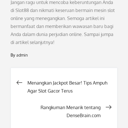
Jangan ragu untuk mencoba keberuntungan Anda
di Slot88 dan nikmati keseruan bermain mesin slot
online yang menegangkan. Semoga artikel ini
bermanfaat dan memberikan wawasan baru bagi
Anda dalam dunia perjudian online. Sampai jumpa
di artikel selanjutnya!
By
admin
Post
Menangkan Jackpot Besar! Tips Ampuh
Agar Slot Gacor Terus
navigation
Rangkuman Menarik tentang
DenseBrain.com