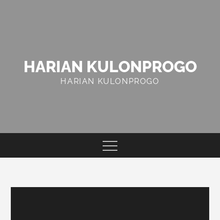
Skip
to
content
HARIAN KULONPROGO
HARIAN KULONPROGO