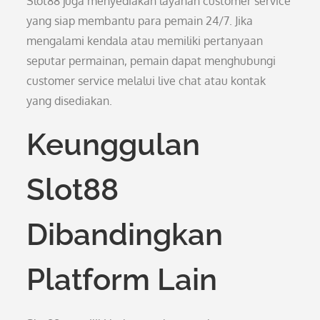
Slot88 juga menyediakan layanan customer service
yang siap membantu para pemain 24/7. Jika
mengalami kendala atau memiliki pertanyaan
seputar permainan, pemain dapat menghubungi
customer service melalui live chat atau kontak
yang disediakan.
Keunggulan
Slot88
Dibandingkan
Platform Lain