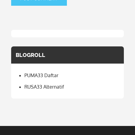
BLOGROLL
PUMA33 Daftar
RUSA33 Alternatif