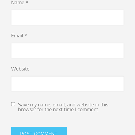
Name
*
Email
*
Website
Save my name, email, and website in this
browser for the next time I comment.