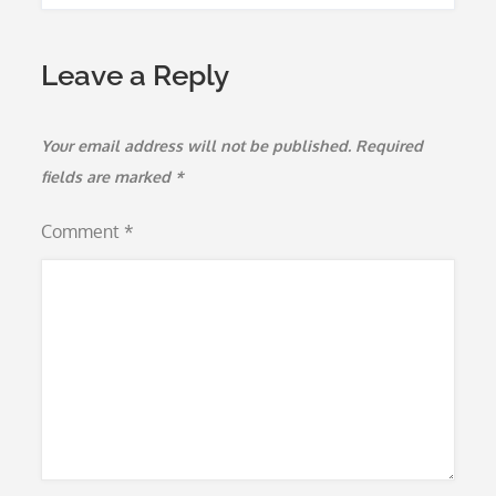
Leave a Reply
Your email address will not be published.
Required
fields are marked
*
Comment
*