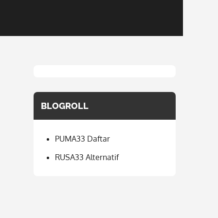
BLOGROLL
PUMA33 Daftar
RUSA33 Alternatif