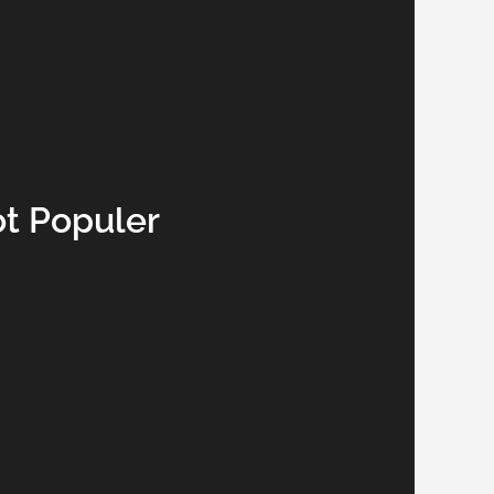
ot Populer