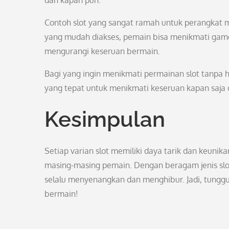
dan kapan pun.
Contoh slot yang sangat ramah untuk perangkat mo
yang mudah diakses, pemain bisa menikmati game 
mengurangi keseruan bermain.
Bagi yang ingin menikmati permainan slot tanpa ha
yang tepat untuk menikmati keseruan kapan saja 
Kesimpulan
Setiap varian slot memiliki daya tarik dan keunika
masing-masing pemain. Dengan beragam jenis slot
selalu menyenangkan dan menghibur. Jadi, tunggu
bermain!