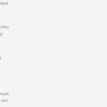
njadi
 fitur
gi
g
anyak
a pun