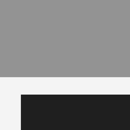
Skip
to
content