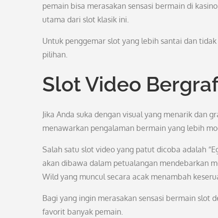
pemain bisa merasakan sensasi bermain di kasino
utama dari slot klasik ini.
Untuk penggemar slot yang lebih santai dan tidak te
pilihan.
Slot Video Bergr
Jika Anda suka dengan visual yang menarik dan gra
menawarkan pengalaman bermain yang lebih mode
Salah satu slot video yang patut dicoba adalah “
akan dibawa dalam petualangan mendebarkan menc
Wild yang muncul secara acak menambah keseru
Bagi yang ingin merasakan sensasi bermain slot d
favorit banyak pemain.