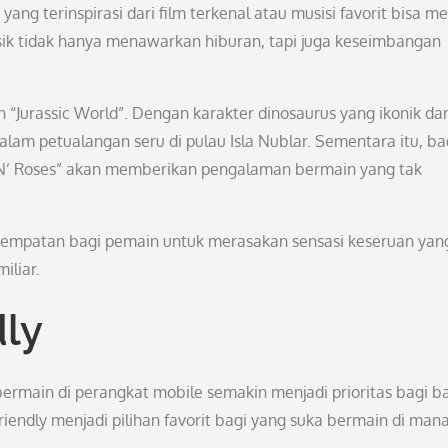
ng terinspirasi dari film terkenal atau musisi favorit bisa me
usik tidak hanya menawarkan hiburan, tapi juga keseimbangan
h “Jurassic World”. Dengan karakter dinosaurus yang ikonik dan
m petualangan seru di pulau Isla Nublar. Sementara itu, ba
 N’ Roses” akan memberikan pengalaman bermain yang tak
sempatan bagi pemain untuk merasakan sensasi keseruan yan
iliar.
dly
bermain di perangkat mobile semakin menjadi prioritas bagi b
riendly menjadi pilihan favorit bagi yang suka bermain di man