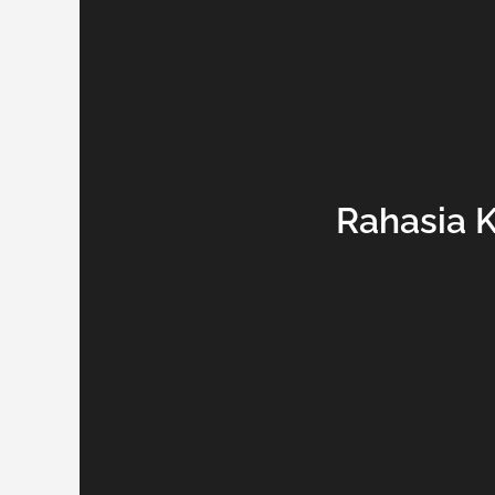
Rahasia K