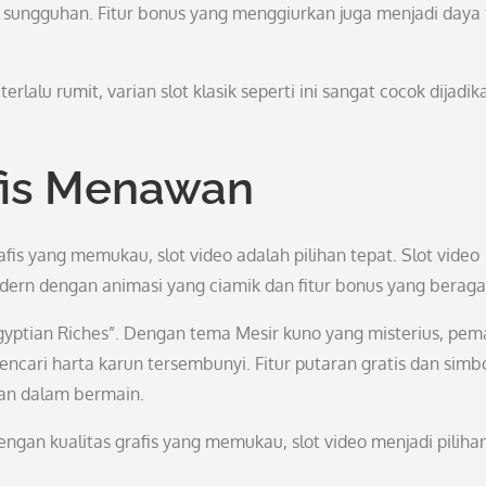
 sungguhan. Fitur bonus yang menggiurkan juga menjadi daya 
rlalu rumit, varian slot klasik seperti ini sangat cocok dijadik
afis Menawan
fis yang memukau, slot video adalah pilihan tepat. Slot video
rn dengan animasi yang ciamik dan fitur bonus yang berag
Egyptian Riches”. Dengan tema Mesir kuno yang misterius, pem
ari harta karun tersembunyi. Fitur putaran gratis dan simb
an dalam bermain.
engan kualitas grafis yang memukau, slot video menjadi piliha